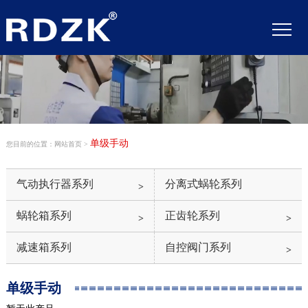
单级手动
您目前的位置：网站首页 >
气动执行器系列
分离式蜗轮系列
>
蜗轮箱系列
正齿轮系列
>
>
减速箱系列
自控阀门系列
>
单级手动